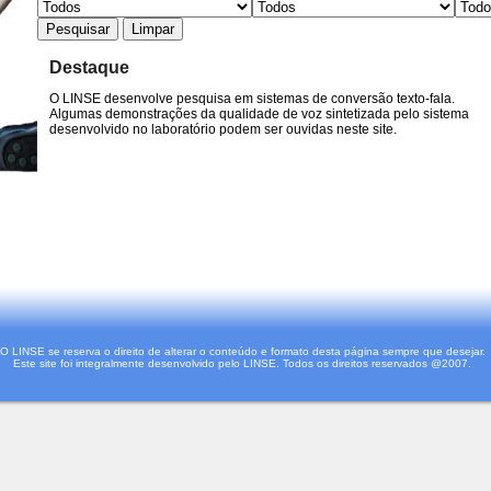
Destaque
O LINSE desenvolve pesquisa em sistemas de conversão texto-fala.
Algumas demonstrações da qualidade de voz sintetizada pelo sistema
desenvolvido no laboratório podem ser ouvidas neste site.
O LINSE se reserva o direito de alterar o conteúdo e formato desta página sempre que desejar.
Este site foi integralmente desenvolvido pelo LINSE. Todos os direitos reservados @2007.